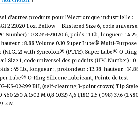
 test choisir
?
ussi d’autres produits pour l’électronique industrielle :
 2 21020 1 oz. Bellow – Blistered Size 6, code universe
 Number) : 0 82353-21020 6, poids : 1 Lb., longueur : 4.25,
5, hauteur : 8.88 Volume 0.10 Super Lube® Multi-Purpose
e (NLGI 2) with Syncolon® (PTFE), Super Lube® O-Ring
ail Size 1, code universel des produits (UPC Number) : 0
ids : 45 Lb., longueur :, profondeur : 12.38, hauteur : 14.8
per Lube® O-Ring Silicone Lubricant, Pointe de test
-KS-02-299 BH, (self-cleaning 3-point crown) Tip Style
 460 250 A 1502 M 0,8 (.032) 4,6 (.181) 2,5 (.098) 37,6 (1.48
-912 M.