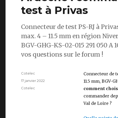
test à Privas
Connecteur de test PS-RJ à Priva
max. 4 – 11.5 mm en région Niver
BGV-GHG-KS-02-015 291 050 A 1
vos questions sur le forum !
Auteur
Cotelec
Connecteur de te
Publié
17 janvier 2022
11.5 mm, BGV-G
le
Catégories
Cotelec
comment choisi
commander depui
Val de Loire ?