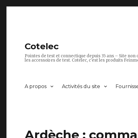
Cotelec
Pointes de test et connectique depuis 35 ans – Site non o
les accessoires de test. Cotelec, c'est les produits Feinme
A propos
Activités du site
Fourniss
Ardèche : comma