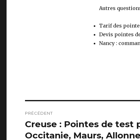
Autres questions
Tarif des pointe
Devis pointes de
Nancy : commande
Navigation
PRÉCÉDENT
de
Creuse : Pointes de test 
Publication
précédente :
l’article
Occitanie, Maurs, Allonn