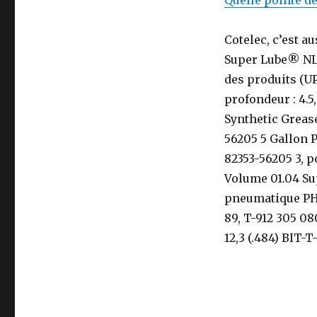
Quelle pointe de
Cotelec, c’est a
Super Lube® NLGI
des produits (UPC
profondeur : 4.
Synthetic Greas
56205 5 Gallon P
82353-56205 3, po
Volume 01.04 Su
pneumatique PHG
89, T-912 305 080
12,3 (.484) BIT-T