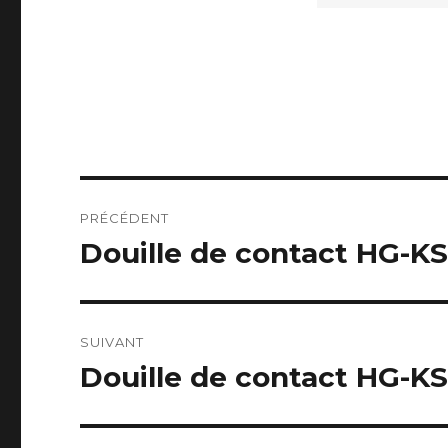
Navigation
PRÉCÉDENT
de
Douille de contact HG-K
Publication
précédente :
l’article
SUIVANT
Douille de contact HG-KS
Publication
suivante :