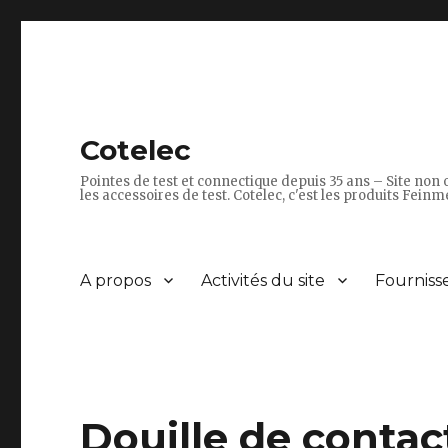
Cotelec
Pointes de test et connectique depuis 35 ans – Site non o
les accessoires de test. Cotelec, c'est les produits Feinme
A propos
Activités du site
Fourniss
Douille de contac