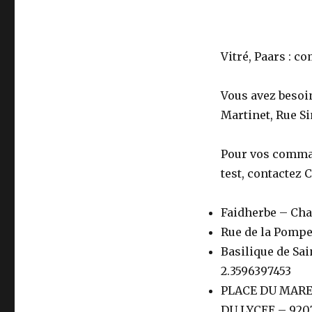
Vitré, Paars : c
Vous avez besoi
Martinet, Rue Si
Pour vos command
test, contactez 
Faidherbe – Chal
Rue de la Pompe
Basilique de Sai
2.3596397453
PLACE DU MARE
DU LYCEE – 9207