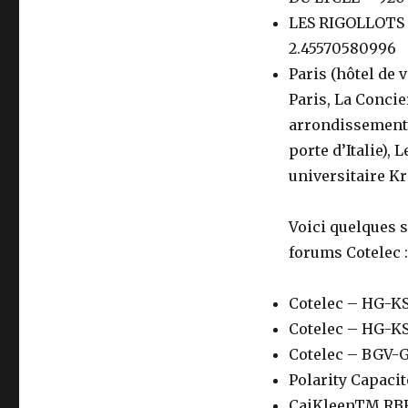
LES RIGOLLOTS 
2.45570580996
Paris (hôtel de 
Paris, La Concie
arrondissement,
porte d’Italie), 
universitaire Kr
Voici quelques s
forums Cotelec :
Cotelec – HG-K
Cotelec – HG-KS
Cotelec – BGV-
Polarity Capaci
CaiKleenTM RBR