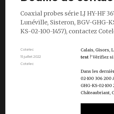
Coaxial probes série LJ HY-HF 36
Lunéville, Sisteron, BGV-GHG-
KS-02-100-1457), contactez Cotel
Auteur
Cotelec
Calais, Gisors, 
Publié
15 juillet 2022
test
? Vérifiez s
le
Catégories
Cotelec
Dans les derniè
02-100 306 200 
GHG-KS-02-100 2
Châteaubriant, 