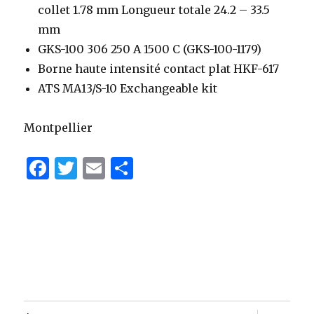
collet 1.78 mm Longueur totale 24.2 – 33.5
mm
GKS-100 306 250 A 1500 C (GKS-100-1179)
Borne haute intensité contact plat HKF-617
ATS MA13/S-10 Exchangeable kit
Montpellier
F
T
E
P
a
w
m
ar
c
it
ai
ta
e
te
l
g
b
r
er
o
o