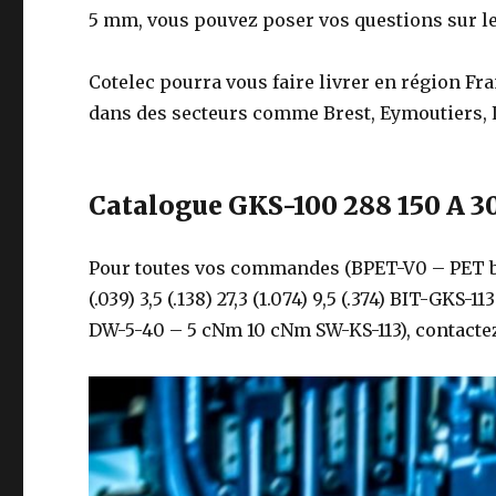
5 mm, vous pouvez poser vos questions sur l
Cotelec pourra vous faire livrer en région Fr
dans des secteurs comme Brest, Eymoutiers, L
Catalogue GKS-100 288 150 A 3
Pour toutes vos commandes (BPET-V0 – PET brai
(.039) 3,5 (.138) 27,3 (1.074) 9,5 (.374) BIT-GK
DW-5-40 – 5 cNm 10 cNm SW-KS-113), contactez