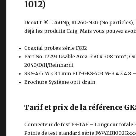
1012)
DeoxIT ® L260Np, #L260-N2G (No particles), 
déjà les produits Caig. Mais vous pouvez avoir
Coaxial probes série F832
Part No. 17293 Usable Area: 350 x 308 mm*; O
2040/D/H/Reinhardt
SKS-435 M ≤ 3.1 mm BIT-GKS-503 M-B 4.2 4.8
Brochure Système opti-drain
Tarif et prix de la référence G
Connecteur de test PS-TAE – Longueur totale 3
Pointe de test standard série F67411B1002Gxxx