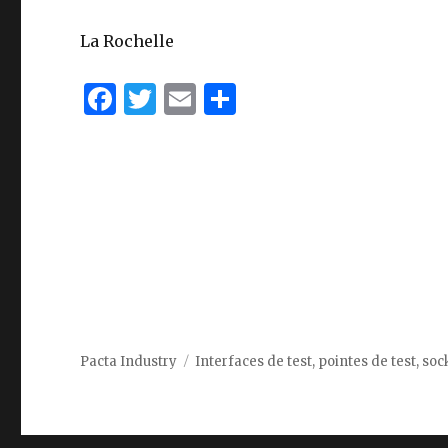
La Rochelle
F
T
E
P
a
w
m
ar
c
it
ai
ta
e
te
l
g
b
r
er
o
o
k
Pacta Industry
Interfaces de test, pointes de test, so