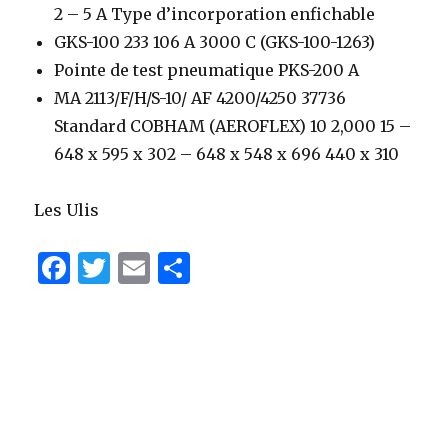
2 – 5 A Type d’incorporation enfichable
GKS-100 233 106 A 3000 C (GKS-100-1263)
Pointe de test pneumatique PKS-200 A
MA 2113/F/H/S-10/ AF 4200/4250 37736
Standard COBHAM (AEROFLEX) 10 2,000 15 –
648 x 595 x 302 – 648 x 548 x 696 440 x 310
Les Ulis
F
T
E
P
a
w
m
ar
c
it
ai
ta
e
te
l
g
b
r
er
o