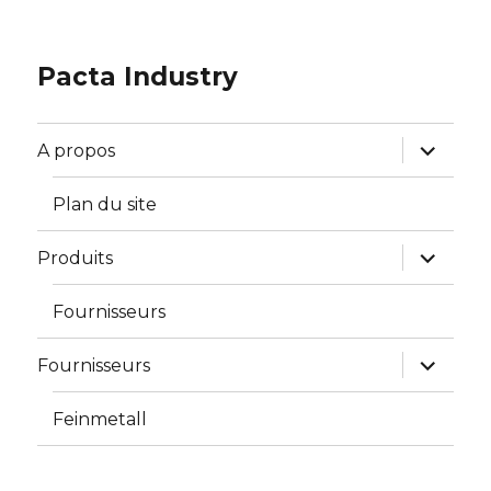
Pacta Industry
ouvrir
A propos
le
sous-
menu
Plan du site
ouvrir
Produits
le
sous-
menu
Fournisseurs
ouvrir
Fournisseurs
le
sous-
menu
Feinmetall