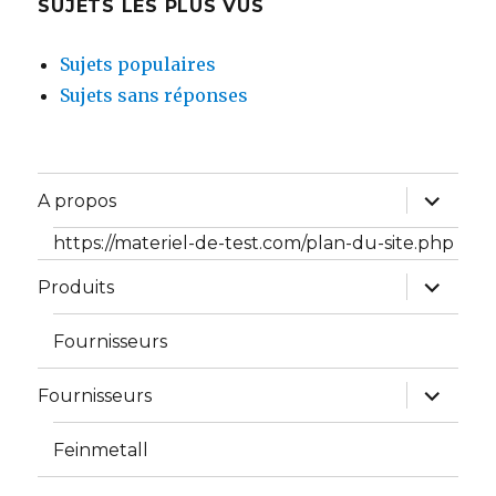
SUJETS LES PLUS VUS
Sujets populaires
Sujets sans réponses
ouvrir
A propos
le
sous-
https://materiel-de-test.com/plan-du-site.php
menu
ouvrir
Produits
le
sous-
menu
Fournisseurs
ouvrir
Fournisseurs
le
sous-
menu
Feinmetall