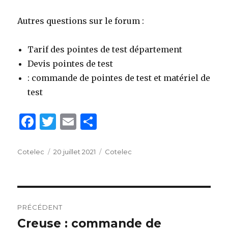
Autres questions sur le forum :
Tarif des pointes de test département
Devis pointes de test
: commande de pointes de test et matériel de
test
F
T
E
P
a
w
m
ar
c
it
ai
ta
Auteur
Cotelec
Publié
20 juillet 2021
Catégories
Cotelec
le
e
te
l
g
b
r
er
Navigation
o
PRÉCÉDENT
o
de
Creuse : commande de
Publication