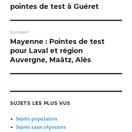
k
pointes de test à Guéret
précédente :
l’article
SUIVANT
Mayenne : Pointes de test
Publication
pour Laval et région
suivante :
Auvergne, Maâtz, Alès
SUJETS LES PLUS VUS
Sujets populaires
Sujets sans réponses