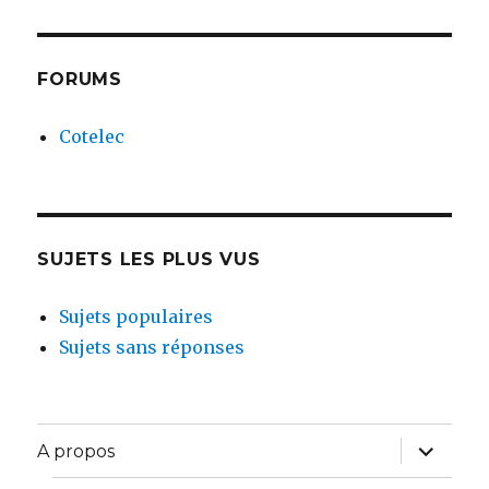
FORUMS
Cotelec
SUJETS LES PLUS VUS
Sujets populaires
Sujets sans réponses
ouvrir
A propos
le
sous-