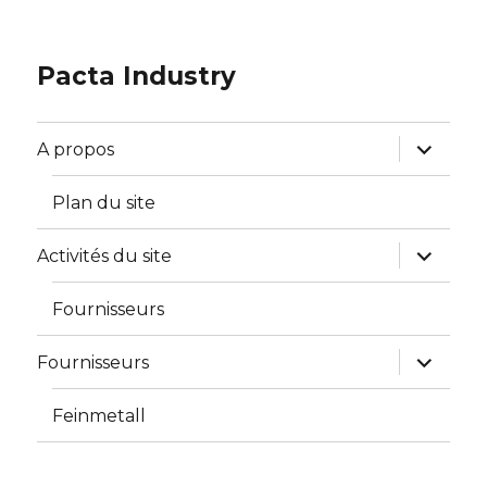
Pacta Industry
ouvrir
A propos
le
sous-
menu
Plan du site
ouvrir
Activités du site
le
sous-
menu
Fournisseurs
ouvrir
Fournisseurs
le
sous-
menu
Feinmetall